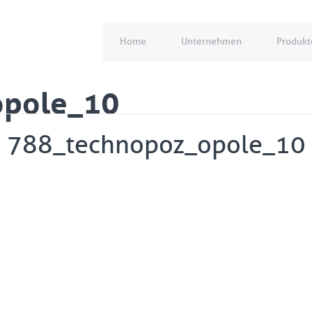
Home
Unternehmen
Produkt
opole_10
788_technopoz_opole_10