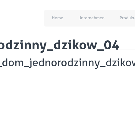
Home
Unternehmen
Produkt
odzinny_dzikow_04
dom_jednorodzinny_dzik