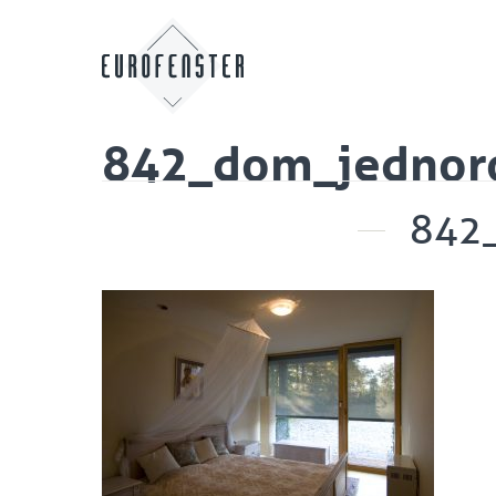
842_dom_jednor
842_