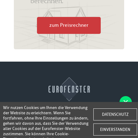
berechnen.
zum Preisrechner
Wir nutzen Cookies um Ihnen die Verwendung
der Website zu erleichtern. Wenn Sie
Fotos der Fenster/Elemente per WhatsApp
DATENSCHUTZ
© 2026 Eurofenster
fortfahren, ohne Ihre Einstellungen zu ändern,
inkl. 50,-
senden und ein Super-Angebot
gehen wir davon aus, dass Sie der Verwendung
Webdesign by
Webidea Advance
aller Cookies auf der Eurofenster-Website
EINVERSTANDEN
bis 100,- EUR
Gutschrift erhalten!
zustimmen. Sie können Ihre Cookie-