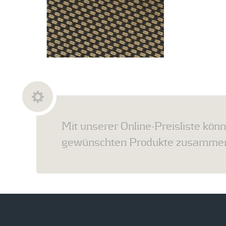
Mit unserer Online-Preisliste könn
gewünschten Produkte zusammens