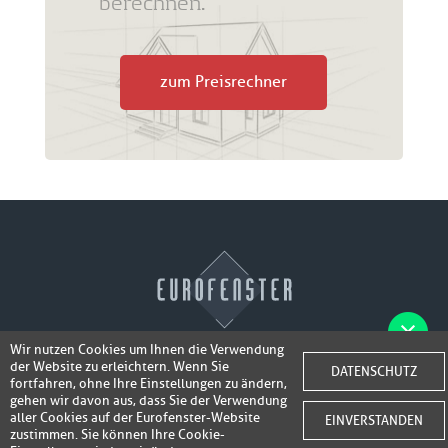
berechnen.
zum Preisrechner
Wir nutzen Cookies um Ihnen die Verwendung
der Website zu erleichtern. Wenn Sie
Fotos der Fenster/Elemente per WhatsApp
DATENSCHUTZ
© 2026 Eurofenster
fortfahren, ohne Ihre Einstellungen zu ändern,
inkl. 50,-
senden und ein Super-Angebot
gehen wir davon aus, dass Sie der Verwendung
Webdesign by
Webidea Advance
aller Cookies auf der Eurofenster-Website
EINVERSTANDEN
bis 100,- EUR
Gutschrift erhalten!
zustimmen. Sie können Ihre Cookie-