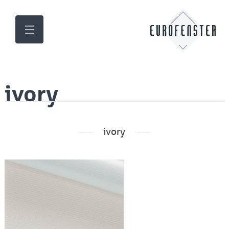
ivory
ivory