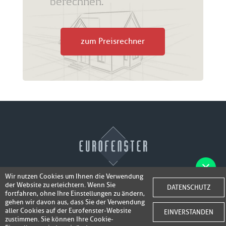
berechnen.
zum Preisrechner
Wir nutzen Cookies um Ihnen die Verwendung
der Website zu erleichtern. Wenn Sie
Fotos der Fenster/Elemente per WhatsApp
DATENSCHUTZ
© 2026 Eurofenster
fortfahren, ohne Ihre Einstellungen zu ändern,
inkl. 50,-
senden und ein Super-Angebot
gehen wir davon aus, dass Sie der Verwendung
Webdesign by
Webidea Advance
aller Cookies auf der Eurofenster-Website
EINVERSTANDEN
bis 100,- EUR
Gutschrift erhalten!
zustimmen. Sie können Ihre Cookie-