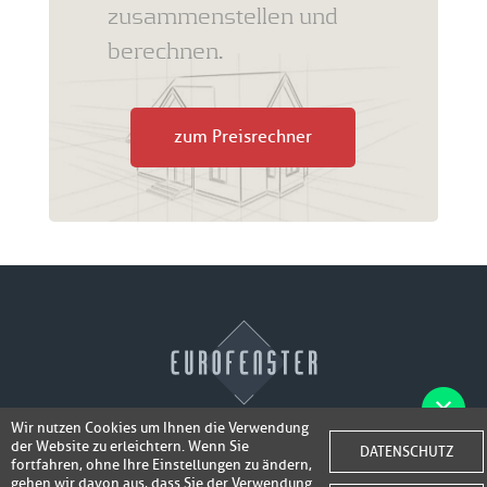
zusammenstellen und
berechnen.
zum Preisrechner
Wir nutzen Cookies um Ihnen die Verwendung
der Website zu erleichtern. Wenn Sie
Fotos der Fenster/Elemente per WhatsApp
DATENSCHUTZ
© 2026 Eurofenster
fortfahren, ohne Ihre Einstellungen zu ändern,
inkl. 50,-
senden und ein Super-Angebot
gehen wir davon aus, dass Sie der Verwendung