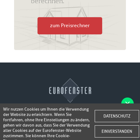
berechnen.
zum Preisrechner
Wir nutzen Cookies um Ihnen die Verwendung
der Website zu erleichtern. Wenn Sie
Fotos der Fenster/Elemente per WhatsApp
DATENSCHUTZ
© 2026 Eurofenster
fortfahren, ohne Ihre Einstellungen zu ändern,
inkl. 50,-
senden und ein Super-Angebot
gehen wir davon aus, dass Sie der Verwendung
Webdesign by
Webidea Advance
aller Cookies auf der Eurofenster-Website
EINVERSTANDEN
bis 100,- EUR
Gutschrift erhalten!
zustimmen. Sie können Ihre Cookie-