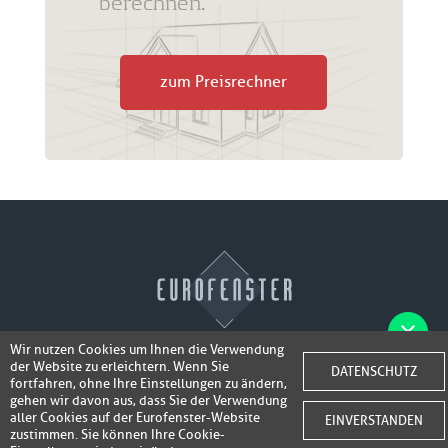
berechnen.
zum Preisrechner
Wir nutzen Cookies um Ihnen die Verwendung
der Website zu erleichtern. Wenn Sie
Fotos der Fenster/Elemente per WhatsApp
DATENSCHUTZ
© 2026 Eurofenster
fortfahren, ohne Ihre Einstellungen zu ändern,
inkl. 50,-
senden und ein Super-Angebot
gehen wir davon aus, dass Sie der Verwendung
Webdesign by
Webidea Advance
aller Cookies auf der Eurofenster-Website
EINVERSTANDEN
bis 100,- EUR
Gutschrift erhalten!
zustimmen. Sie können Ihre Cookie-