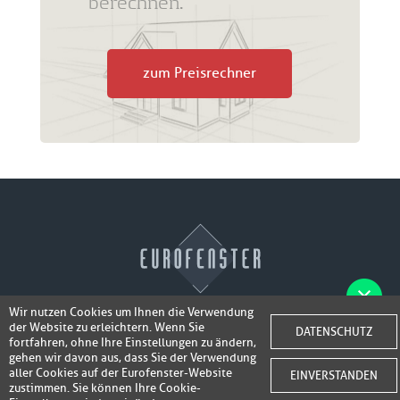
berechnen.
zum Preisrechner
Wir nutzen Cookies um Ihnen die Verwendung
der Website zu erleichtern. Wenn Sie
Fotos der Fenster/Elemente per WhatsApp
DATENSCHUTZ
© 2026 Eurofenster
fortfahren, ohne Ihre Einstellungen zu ändern,
inkl. 50,-
senden und ein Super-Angebot
gehen wir davon aus, dass Sie der Verwendung
Webdesign by
Webidea Advance
aller Cookies auf der Eurofenster-Website
EINVERSTANDEN
bis 100,- EUR
Gutschrift erhalten!
zustimmen. Sie können Ihre Cookie-