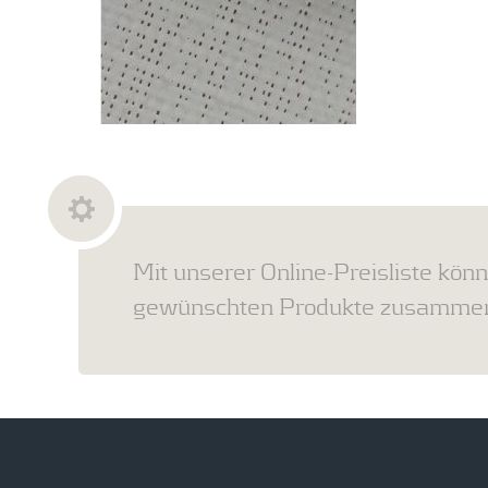
Mit unserer Online-Preisliste könn
gewünschten Produkte zusammens