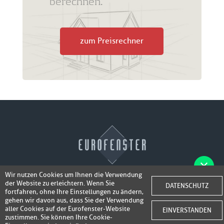
berechnen.
zum Preisrechner
Wir nutzen Cookies um Ihnen die Verwendung
der Website zu erleichtern. Wenn Sie
Fotos der Fenster/Elemente per WhatsApp
DATENSCHUTZ
© 2026 Eurofenster
fortfahren, ohne Ihre Einstellungen zu ändern,
inkl. 50,-
senden und ein Super-Angebot
gehen wir davon aus, dass Sie der Verwendung
Webdesign by
Webidea Advance
aller Cookies auf der Eurofenster-Website
EINVERSTANDEN
bis 100,- EUR
Gutschrift erhalten!
zustimmen. Sie können Ihre Cookie-