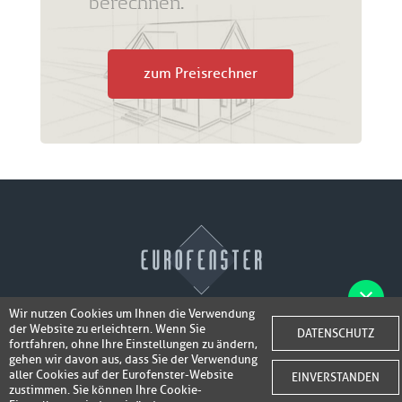
berechnen.
zum Preisrechner
Wir nutzen Cookies um Ihnen die Verwendung
der Website zu erleichtern. Wenn Sie
Fotos der Fenster/Elemente per WhatsApp
DATENSCHUTZ
© 2026 Eurofenster
fortfahren, ohne Ihre Einstellungen zu ändern,
inkl. 50,-
senden und ein Super-Angebot
gehen wir davon aus, dass Sie der Verwendung
Webdesign by
Webidea Advance
aller Cookies auf der Eurofenster-Website
EINVERSTANDEN
bis 100,- EUR
Gutschrift erhalten!
zustimmen. Sie können Ihre Cookie-