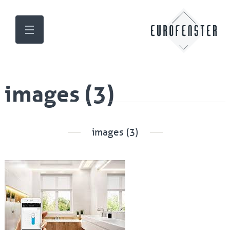
images (3)
images (3)