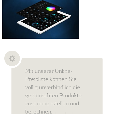
Mit unserer Online-
Preisliste können Sie
völlig unverbindlich die
gewünschten Produkte
zusammenstellen und
berechnen.