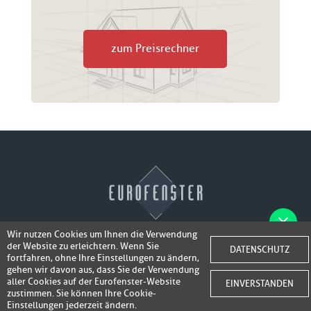
zum Preisrechner
Wir nutzen Cookies um Ihnen die Verwendung
der Website zu erleichtern. Wenn Sie
Fotos der Fenster/Elemente per WhatsApp
DATENSCHUTZ
© 2026 Eurofenster
fortfahren, ohne Ihre Einstellungen zu ändern,
inkl. 50,-
senden und ein Super-Angebot
gehen wir davon aus, dass Sie der Verwendung
Webdesign by
Webidea Advance
aller Cookies auf der Eurofenster-Website
EINVERSTANDEN
bis 100,- EUR
Gutschrift erhalten!
zustimmen. Sie können Ihre Cookie-
Einstellungen jederzeit ändern.