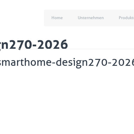
Home
Unternehmen
Produkt
gn270-2026
smarthome-design270-202