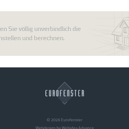
en Sie völlig unverbindlich die
tellen und berechnen.
© 2026 Eurofenster
Webdesign by
Webidea Advance