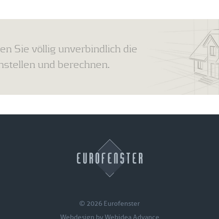
en Sie völlig unverbindlich die
tellen und berechnen.
© 2026 Eurofenster
Webdesign by
Webidea Advance