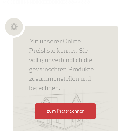
Mit unserer Online-
Preisliste können Sie
völlig unverbindlich die
gewünschten Produkte
zusammenstellen und
berechnen.
zum Preisrechner