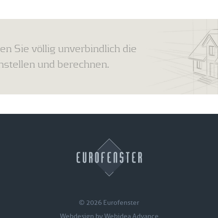
en Sie völlig unverbindlich die
tellen und berechnen.
© 2026 Eurofenster
Webdesign by
Webidea Advance