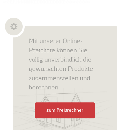
Mit unserer Online-
Preisliste können Sie
völlig unverbindlich die
gewünschten Produkte
zusammenstellen und
berechnen.
zum Preisrechner