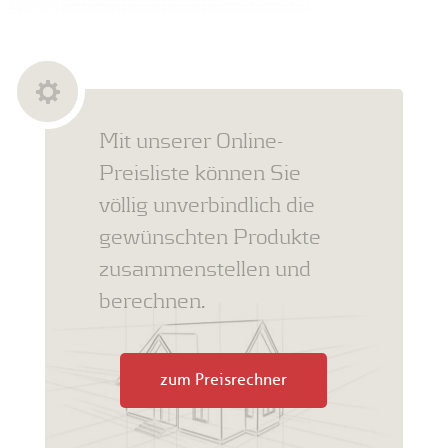
Mit unserer Online-
Preisliste können Sie
völlig unverbindlich die
gewünschten Produkte
zusammenstellen und
berechnen.
zum Preisrechner