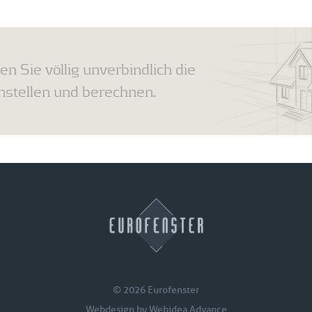
en Sie völlig unverbindlich die
tellen und berechnen.
© 2026 Eurofenster
Webdesign by
Webidea Advance