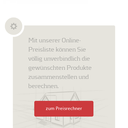
Mit unserer Online-
Preisliste können Sie
völlig unverbindlich die
gewünschten Produkte
zusammenstellen und
berechnen.
zum Preisrechner