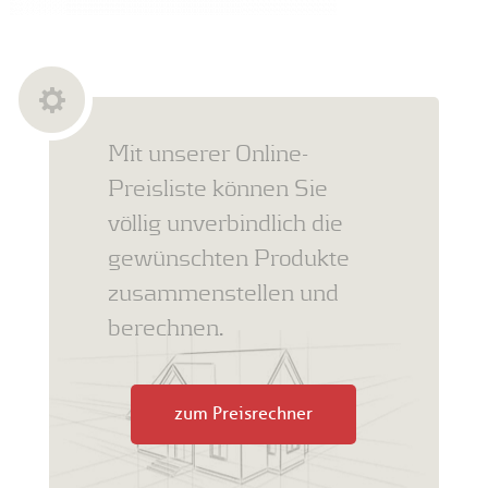
Mit unserer Online-
Preisliste können Sie
völlig unverbindlich die
gewünschten Produkte
zusammenstellen und
berechnen.
zum Preisrechner