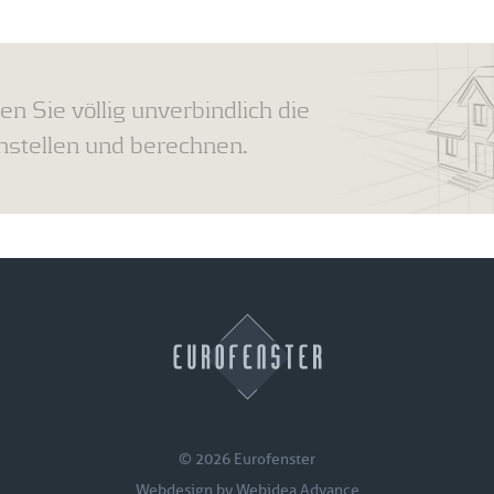
en Sie völlig unverbindlich die
tellen und berechnen.
© 2026 Eurofenster
Webdesign by
Webidea Advance