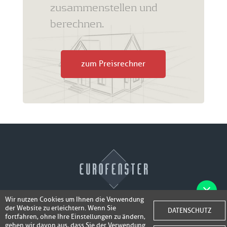
zusammenstellen und
berechnen.
zum Preisrechner
Wir nutzen Cookies um Ihnen die Verwendung
der Website zu erleichtern. Wenn Sie
Fotos der Fenster/Elemente per WhatsApp
DATENSCHUTZ
© 2026 Eurofenster
fortfahren, ohne Ihre Einstellungen zu ändern,
inkl. 50,-
senden und ein Super-Angebot
gehen wir davon aus, dass Sie der Verwendung