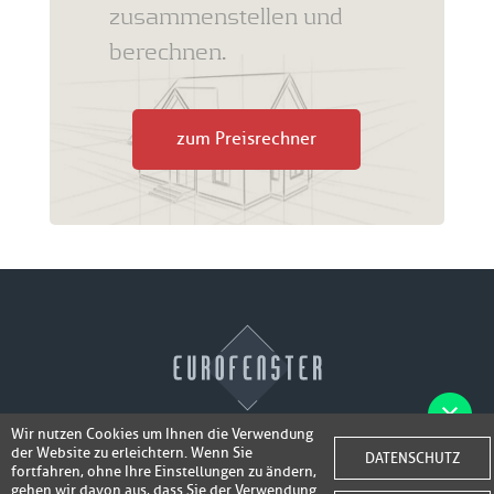
zusammenstellen und
berechnen.
zum Preisrechner
Wir nutzen Cookies um Ihnen die Verwendung
der Website zu erleichtern. Wenn Sie
Fotos der Fenster/Elemente per WhatsApp
DATENSCHUTZ
© 2026 Eurofenster
fortfahren, ohne Ihre Einstellungen zu ändern,
inkl. 50,-
senden und ein Super-Angebot
gehen wir davon aus, dass Sie der Verwendung