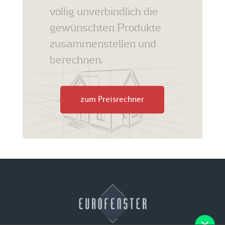
völlig unverbindlich die
gewünschten Produkte
zusammenstellen und
berechnen.
zum Preisrechner